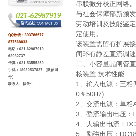
串联微分校正网络。
与社会保障部新颁发
劳动培训及技能鉴定
定使用。
QQ热线：
893786677
877568833
该装置需留有扩展接
电话：021-62987919
闭环有静差直流调速
62982737
二、小容量晶闸管直
传真：021-53555259
手机：18930537827 （微信同
核装置 技术性能
号）
1、输入电源：三相四线
联系人：徐先生
0％50Hz)
2、交流电源：单相AC
3、整流输出电压：D
4、大输出电流：DC
5、励磁电压：DC1