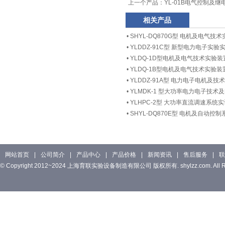
上一个产品：
YL-01B电气控制及
相关产品
•
SHYL-DQ870G型 电机及电气技
•
YLDDZ-91C型 新型电力电子实验
•
YLDQ-1D型电机及电气技术实验装
•
YLDQ-1B型电机及电气技术实验装
•
YLDDZ-91A型 电力电子电机及技
•
YLMDK-1 型大功率电力电子技
•
YLHPC-2型 大功率直流调速系统
•
SHYL-DQ870E型 电机及自动控
网站首页
|
公司简介
|
产品中心
|
产品价格
|
新闻资讯
|
售后服务
|
联
© Copyright 2012~2024 上海育联实验设备制造有限公司 版权所有. shylzz.com. All Rig