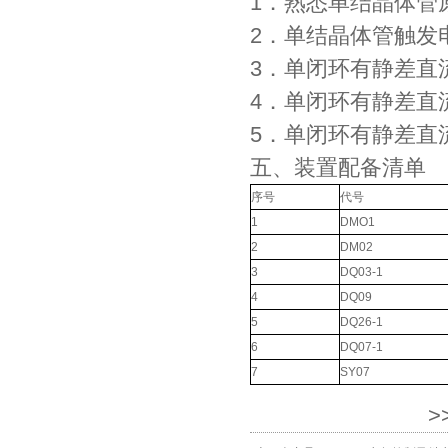
1．熟悉单结晶体
2．单结晶体管触发
3．单闭环有静差直
4．单闭环有静差
5．单闭环有静差直
五、装置配备清单
序号
代号
1
DMO1
2
DM02
3
DQ03-1
4
DQ09
5
DQ26-1
6
DQ07-1
7
SY07
>