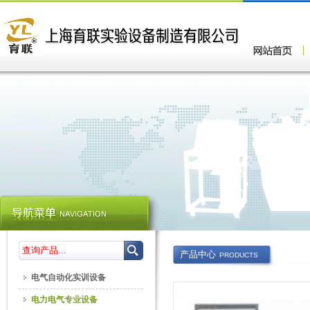
产品中心
PRODUCTS
电气自动化实训设备
电力电气专业设备