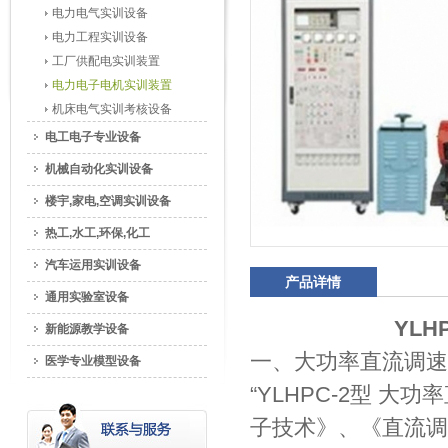
电力电气实训设备
电力工程实训设备
工厂供配电实训装置
电力电子电机实训装置
机床电气实训考核设备
电工电子专业设备
机械自动化实训设备
楼宇,家电,空调实训设备
热工,水工,环保,化工
汽车运用实训设备
产品详情
通用实验室设备
YL
新能源教学设备
一、大功率直流调速
医学专业模型设备
“YLHPC-2型 
子技术》、《直流调