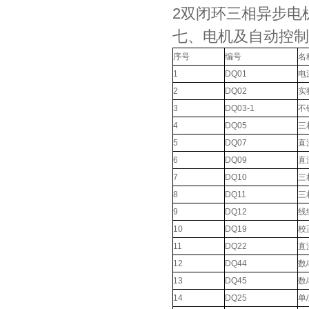
2双闭环三相异步电
七、电机及自动控制
序号
编号
名
1
DQ01
电
2
DQ02
实
3
DQ03-1
不
4
DQ05
三
5
DQ07
直
6
DQ09
直
7
DQ10
三
8
DQ11
三
9
DQ12
线
10
DQ19
校
11
DQ22
直
12
DQ44
数
13
DQ45
数
14
DQ25
单