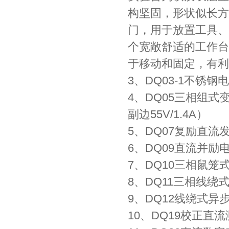
构坚固，形状似长方
门，用于放置工具、
个宽敞舒适的工作台
于移动和固定，有利
3、DQ03-1不锈
4、DQ05三相组式
副边55V/1.4A）
5、DQ07复励直流
6、DQ09直流并励
7、DQ10三相鼠笼
8、DQ11三相线绕
9、DQ12线绕式
10、DQ19校正直