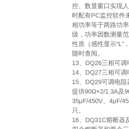
控、数显窗口实现人
时配有PC监控软件
相功率等于两路功率
级，功率因数测量范围
性质（感性显示“L
随时查阅。
13、DQ26三相可调电
14、DQ27三相可调电
15、DQ29可调电
提供90Ω×2/1.3A及
35μF/450V、4μ
只。
16、DQ31C熔断