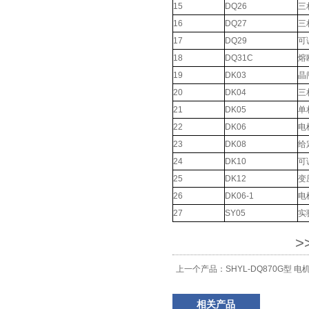
15
DQ26
三
16
DQ27
三
17
DQ29
可
18
DQ31C
熔
19
DK03
晶
20
DK04
三
21
DK05
单
22
DK06
电
23
DK08
给
24
DK10
可
25
DK12
变
26
DK06-1
电
27
SY05
实
>
上一个产品：
SHYL-DQ870G型
相关产品