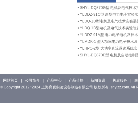
•
SHYL-DQ870G型 电机及电气技
•
YLDDZ-91C型 新型电力电子实验
•
YLDQ-1D型电机及电气技术实验装
•
YLDQ-1B型电机及电气技术实验装
•
YLDDZ-91A型 电力电子电机及技
•
YLMDK-1 型大功率电力电子技
•
YLHPC-2型 大功率直流调速系统
•
SHYL-DQ870E型 电机及自动控
网站首页
|
公司简介
|
产品中心
|
产品价格
|
新闻资讯
|
售后服务
|
联
© Copyright 2012~2024 上海育联实验设备制造有限公司 版权所有. shylzz.com. All Rig