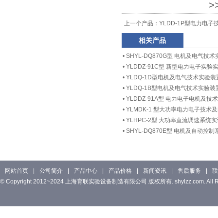
>
上一个产品：
YLDD-1P型电力电
相关产品
•
SHYL-DQ870G型 电机及电气技
•
YLDDZ-91C型 新型电力电子实验
•
YLDQ-1D型电机及电气技术实验装
•
YLDQ-1B型电机及电气技术实验装
•
YLDDZ-91A型 电力电子电机及技
•
YLMDK-1 型大功率电力电子技
•
YLHPC-2型 大功率直流调速系统
•
SHYL-DQ870E型 电机及自动控
网站首页
|
公司简介
|
产品中心
|
产品价格
|
新闻资讯
|
售后服务
|
联
© Copyright 2012~2024 上海育联实验设备制造有限公司 版权所有. shylzz.com. All Rig