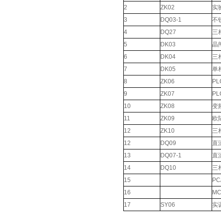
2
ZK02
实
3
DQ03-1
不
4
DQ27
三相
5
DK03
晶
6
DK04
三
7
DK05
单
8
ZK06
P
9
ZK07
P
10
ZK08
变
11
ZK09
欧
12
ZK10
三
12
DQ09
直
13
DQ07-1
直
14
DQ10
三
15
PC
16
M
17
SY06
实