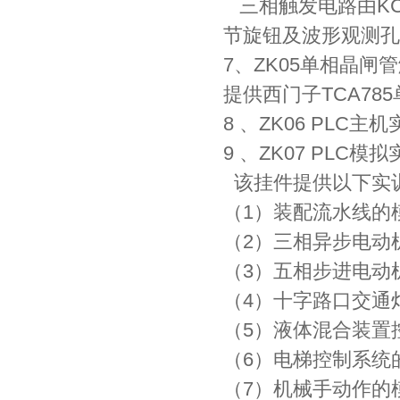
三相触发电路由KC
节旋钮及波形观测孔
7、ZK05单相晶闸
提供西门子TCA7
8 、ZK06 PLC主
9 、ZK07 PLC模
该挂件提供以下实
（1）装配流水线的
（2）三相异步电动机
（3）五相步进电动
（4）十字路口交通
（5）液体混合装置
（6）电梯控制系统
（7）机械手动作的