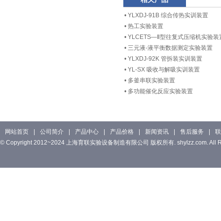
•
YLXDJ-91B 综合传热实训装置
•
热工实验装置
•
YLCETS—Ⅱ型往复式压缩机实验装
•
三元液-液平衡数据测定实验装置
•
YLXDJ-92K 管拆装实训装置
•
YL-SX 吸收与解吸实训装置
•
多釜串联实验装置
•
多功能催化反应实验装置
网站首页
|
公司简介
|
产品中心
|
产品价格
|
新闻资讯
|
售后服务
|
联
© Copyright 2012~2024 上海育联实验设备制造有限公司 版权所有. shylzz.com. All Rig