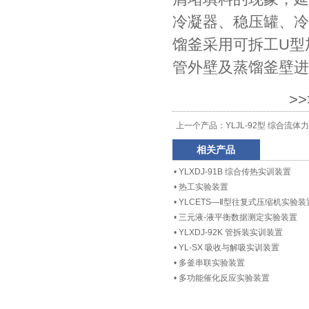
冷凝器、稳压罐、冷
馏釜采用可拆工U型
管外壁及蒸馏釜壁进
>
上一个产品：
YLJL-92型 综合流
相关产品
•
YLXDJ-91B 综合传热实训装置
•
热工实验装置
•
YLCETS—Ⅱ型往复式压缩机实验装
•
三元液-液平衡数据测定实验装置
•
YLXDJ-92K 管拆装实训装置
•
YL-SX 吸收与解吸实训装置
•
多釜串联实验装置
•
多功能催化反应实验装置