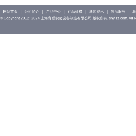
网站首页
|
公司简介
|
产品中心
|
产品价格
|
新闻资讯
|
售后服务
|
联
© Copyright 2012~2024 上海育联实验设备制造有限公司 版权所有. shylzz.com. All Rig