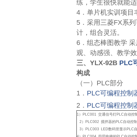
练，学生很快就能适
4．单片机实训项目
5．采用三菱FX系
计，组合灵活。
6．组态棒图教学 
观、动感强、教学效
三、YLX-92B
PL
构成
（一）PLC部分
1．
PLC可编程控制
2．
PLC可编程控制
1）PLC001 交通信号灯PLC自
2）PLC002 搅拌器的PLC
3）PLC003 LED数码管显示PL
4）PLC004 四层电梯的PLC自动控