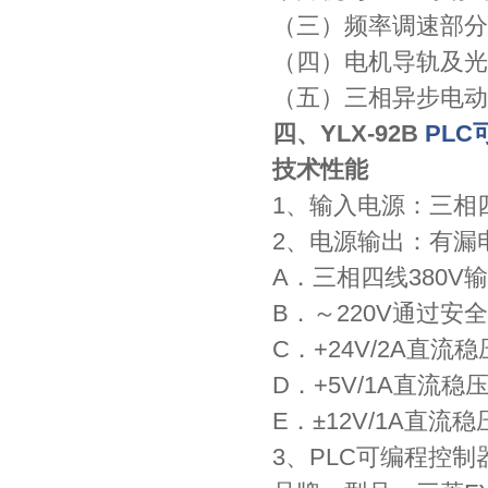
（三）频率调速部分
（四）电机导轨及光
（五）三相异步电动机
四、YLX-92B
PL
技术性能
1、输入电源：三相
2、电源输出：有漏
A．三相四线380
B．～220V通过安
C．+24V/2A直
D．+5V/1A直流
E．±12V/1A直
3、PLC可编程控制