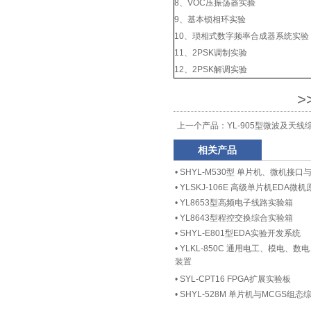
8、VOC压振荡器实验
9、基本锁相环实验
10、琐相式数字频率合成器系统实验
11、2PSK调制实验
12、2PSK解调实验
>
上一个产品：
YL-905型微波及天
相关产品
•
SHYL-M530型 单片机、微机接
•
YLSKJ-106E 高级单片机EDA
•
YL8653型高频电子线路实验箱
•
YL8643型程控交换综合实验箱
•
SHYL-E801型EDA实验开发系统
•
YLKL-850C 通用电工、模电、
装置
•
SYL-CPT16 FPGA扩展实验板
•
SHYL-528M 单片机与MCGS组