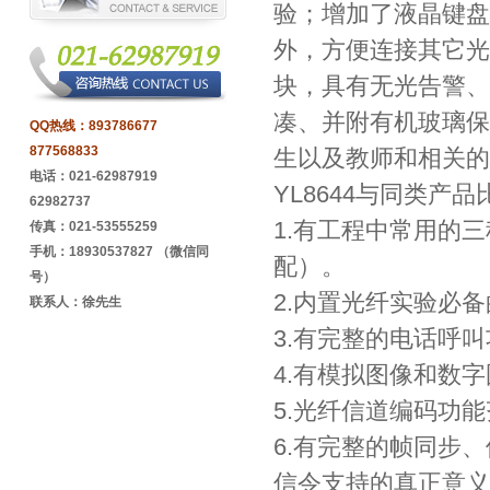
验；增加了液晶键盘
外，方便连接其它光
块，具有无光告警、
凑、并附有机玻璃保
QQ热线：
893786677
877568833
生以及教师和相关的
电话：021-62987919
YL8644与同类产
62982737
1.有工程中常用的三种
传真：021-53555259
手机：18930537827 （微信同
配）。
号）
2.内置光纤实验必
联系人：徐先生
3.有完整的电话呼
4.有模拟图像和数
5.光纤信道编码功
6.有完整的帧同步
信令支持的真正意义