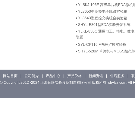
•
YLSKJ-106E 高级单片机EDA
•
YL8653型高频电子线路实验箱
•
YL8643型程控交换综合实验箱
•
SHYL-E801型EDA实验开发系统
•
YLKL-850C 通用电工、模电、
装置
•
SYL-CPT16 FPGA扩展实验板
•
SHYL-528M 单片机与MCGS组
网站首页
|
公司简介
|
产品中心
|
产品价格
|
新闻资讯
|
售后服务
|
联
© Copyright 2012~2024 上海育联实验设备制造有限公司 版权所有. shylzz.com. All Rig