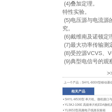
(4)叠加定理
特性实验。
(5)电压源与电流
究。
(6)戴维南及诺
(7)最大功率
(8)受控源VCV
(9)典型电信号
>
上一个产品：
SHYL-600X型移动
相关产品
•
SHYL-M530型 单片机、微机接
•
YLSKJ-106E 高级单片机EDA
•
YL8653型高频电子线路实验箱