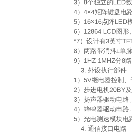
3）8个独立的LED
4）4×4矩阵键盘电
5）16×16点阵LE
6）12864 LCD
*7）设计有3英寸T
8）两路带消抖±单
9）1HZ-1MHZ分
3. 外设执行部件
1）5V继电器控制
2）步进电机20B
3）扬声器驱动电路
4）蜂鸣器驱动电路
5）光电测速模块电
4. 通信接口电路