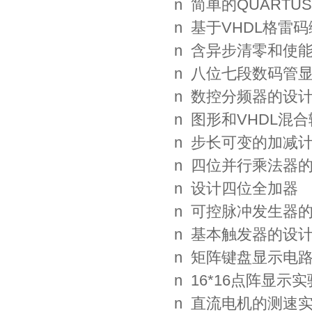
n 简单的QUARTU
n 基于VHDL格雷
n 含异步清零和使
n 八位七段数码管
n 数控分频器的设
n 图形和VHDL混
n 步长可变的加减
n 四位并行乘法器
n 设计四位全加器
n 可控脉冲发生器
n 基本触发器的设
n 矩阵键盘显示电
n 16*16点阵显示实
n 直流电机的测速