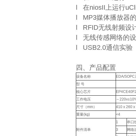
l 在niosII上运行uC
l MP3媒体播放器
l RFID无线射频设
l 无线传感网络的设
l USB2.0通信实验
四、产品配置
设备名称
EDA/SO
型 号
核心芯片
EP4CE40F
工作电压
～220v±10
尺寸（mm）
410 x 260 x
重量(kg)
<4
1
串口线
附件清单
3
网络连