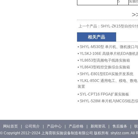
5
实验指
>
上一个产品：
SHYL-ZK15型自控
相关产品
•
SHYL-M530型 单片机、微机接
•
YLSKJ-106E 高级单片机EDA
•
YL8653型高频电子线路实验箱
•
YL8643型程控交换综合实验箱
•
SHYL-E801型EDA实验开发系统
•
YLKL-850C 通用电工、模电、
装置
•
SYL-CPT16 FPGA扩展实验板
•
SHYL-528M 单片机与MCGS组
网站首页
|
公司简介
|
产品中心
|
产品价格
|
新闻资讯
|
售后服务
|
联
© Copyright 2012~2024 上海育联实验设备制造有限公司 版权所有. shylzz.com. All Rig