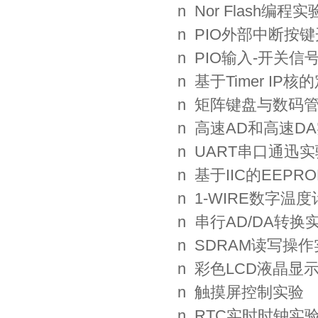
n Nor Flash编程实
n PIO外部中断按
n PIO输入-开关
n 基于Timer IP
n 矩阵键盘与数码
n 高速AD和高速D
n UART串口通迅实
n 基于IIC的EEP
n 1-WIRE数字温
n 串行AD/DA转换
n SDRAM读写操
n 彩色LCD液晶显
n 触摸屏控制实验
n RTC实时时钟实