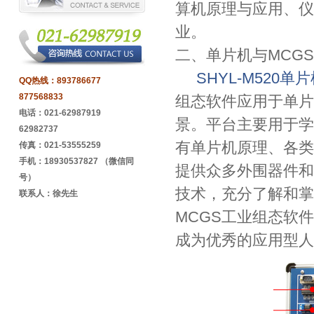
算机原理与应用、仪
业。
二、单片机与MCG
SHYL-M520
QQ热线：
893786677
877568833
组态软件应用于单片
电话：021-62987919
景。平台主要用于学
62982737
有单片机原理、各类
传真：021-53555259
手机：18930537827 （微信同
提供众多外围器件和
号）
技术，充分了解和掌
联系人：徐先生
MCGS工业组态软
成为优秀的应用型人