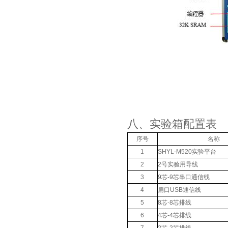
八、实验箱配置表
序号
名称
1
SHYL-M520实验平台
2
2号实验用导线
3
9芯-9芯串口通信线
4
扁口USB通信线
5
8芯-8芯排线
6
4芯-4芯排线
7
2芯-2芯排线