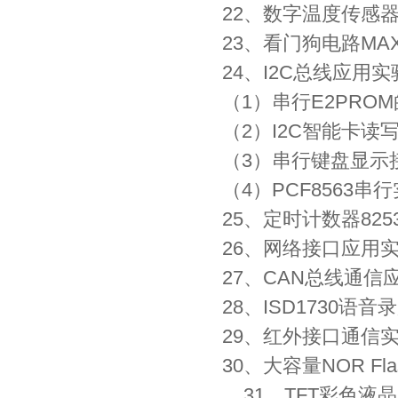
22、数字温度传感器
23、看门狗电路MAX
24、I2C总线应用实
（1）串行E2PRO
（2）I2C智能卡读
（3）串行键盘显示接
（4）PCF8563
25、定时计数器82
26、网络接口应用
27、CAN总线通信
28、ISD1730语音
29、红外接口通信
30、大容量NOR F
31、TFT彩色液