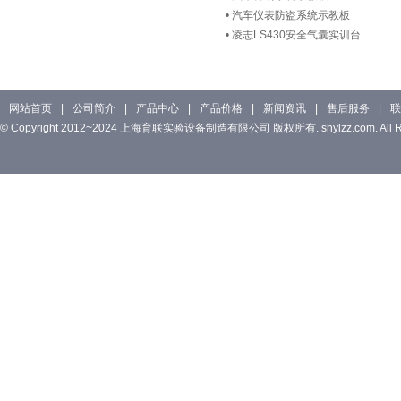
•
汽车仪表防盗系统示教板
•
凌志LS430安全气囊实训台
网站首页
|
公司简介
|
产品中心
|
产品价格
|
新闻资讯
|
售后服务
|
联
© Copyright 2012~2024 上海育联实验设备制造有限公司 版权所有. shylzz.com. All Rig