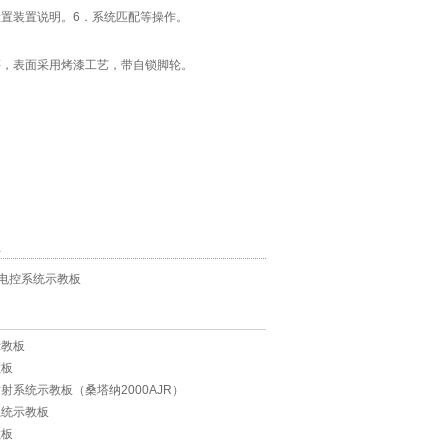
置装置说明。6．系统匹配等操作。
告等，表面采用烤漆工艺，带自锁脚轮。
息
电控系统示教板
示教板
教板
射系统示教板（桑塔纳2000AJR）
系统示教板
教板