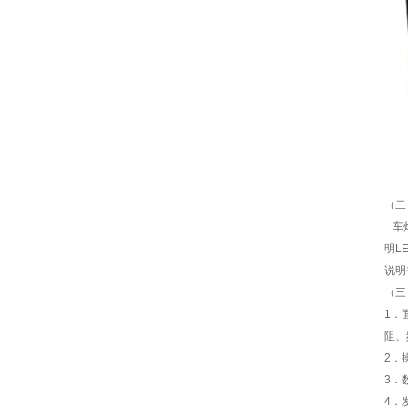
（二
车灯
明L
说明
（三
1．
阻、
2．
3．
4．