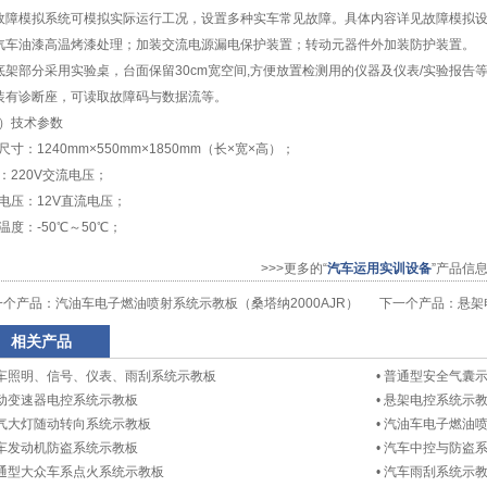
故障模拟系统可模拟实际运行工况，设置多种实车常见故障。具体内容详见故障模拟设
汽车油漆高温烤漆处理；加装交流电源漏电保护装置；转动元器件外加装防护装置。
底架部分采用实验桌，台面保留30cm宽空间,方便放置检测用的仪器及仪表/实验报
装有诊断座，可读取故障码与数据流等。
）技术参数
尺寸：1240mm×550mm×1850mm（长×宽×高）；
：220V交流电压；
电压：12V直流电压；
温度：-50℃～50℃；
>>>更多的“
汽车运用实训设备
”产品信
一个产品：
汽油车电子燃油喷射系统示教板（桑塔纳2000AJR）
下一个产品：
悬架
相关产品
车照明、信号、仪表、雨刮系统示教板
•
普通型安全气囊
动变速器电控系统示教板
•
悬架电控系统示
气大灯随动转向系统示教板
•
汽油车电子燃油喷
车发动机防盗系统示教板
•
汽车中控与防盗
通型大众车系点火系统示教板
•
汽车雨刮系统示