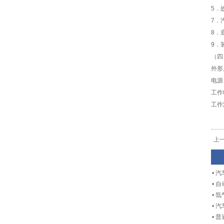
5．
7．
8．
9．
（四
外形
电源
工作
工作
上
•
汽
•
自
•
氙
•
汽
•
普