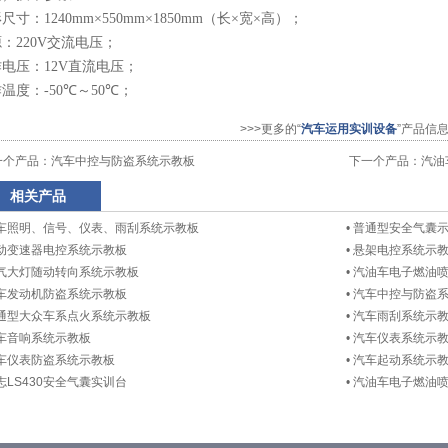
形尺寸：
1240mm
×
550mm
×
1850mm
（长
×
宽
×
高）；
源：
220V
交流电压；
作电压：
12V
直流电压；
作温度：
-50
℃～
50
℃
；
>>>更多的“
汽车运用实训设备
”产品信
一个产品：
汽车中控与防盗系统示教板
下一个产品：
汽油
相关产品
车照明、信号、仪表、雨刮系统示教板
•
普通型安全气囊
动变速器电控系统示教板
•
悬架电控系统示
气大灯随动转向系统示教板
•
汽油车电子燃油喷
车发动机防盗系统示教板
•
汽车中控与防盗
通型大众车系点火系统示教板
•
汽车雨刮系统示
车音响系统示教板
•
汽车仪表系统示
车仪表防盗系统示教板
•
汽车起动系统示
志LS430安全气囊实训台
•
汽油车电子燃油喷