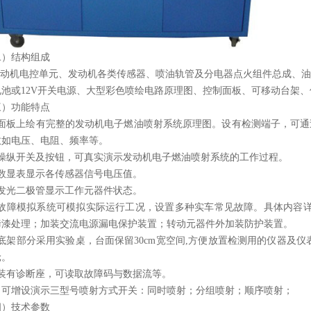
二）结构组成
动机电控单元、发动机各类传感器、喷油轨管及分电器点火组件总成、油
电池或
12V
开关电源、大型彩色喷绘电路原理图、控制面板、可移动台架、
三）功能特点
面板上绘有完整的发动机电子燃油喷射系统原理图。设有检测端子，可通
数如电压、电阻、频率等。
操纵开关及按钮，可真实演示发动机电子燃油喷射系统的工作过程。
数显表显示各传感器信号电压值。
发光二极管显示工作元器件状态。
故障模拟系统可模拟实际运行工况，设置多种实车常见故障。具体内容
烤漆处理；加装交流电源漏电保护装置；转动元器件外加装防护装置。
底架部分采用实验桌，台面保留
30cm
宽空间
,
方便放置检测用的仪器及仪
轮。
装有诊断座，可读取故障码与数据流等。
．可增设演示三型号喷射方式开关：同时喷射；分组喷射；顺序喷射；
四）技术参数