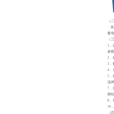
（
发
蓄
（
1
．
参
2
．
3
．
4
．
5
．
温
7
．
脚
8
．
10
（