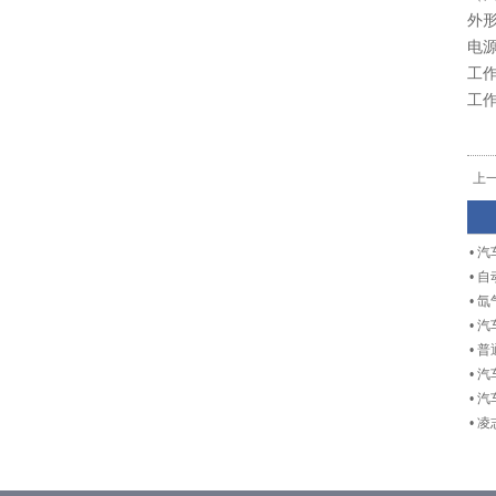
外
电
工
工
上
•
汽
•
自
•
氙
•
汽
•
普
•
汽
•
汽
•
凌