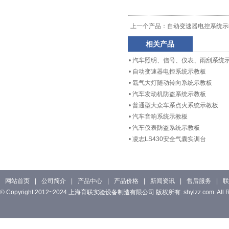
上一个产品：
自动变速器电控系统示
相关产品
•
汽车照明、信号、仪表、雨刮系统
•
自动变速器电控系统示教板
•
氙气大灯随动转向系统示教板
•
汽车发动机防盗系统示教板
•
普通型大众车系点火系统示教板
•
汽车音响系统示教板
•
汽车仪表防盗系统示教板
•
凌志LS430安全气囊实训台
网站首页
|
公司简介
|
产品中心
|
产品价格
|
新闻资讯
|
售后服务
|
联
© Copyright 2012~2024 上海育联实验设备制造有限公司 版权所有. shylzz.com. All Rig