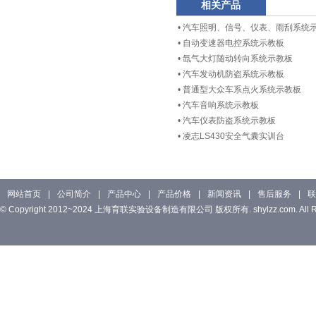
相关产品
•
汽车照明、信号、仪表、雨刮系统
•
自动变速器电控系统示教板
•
氙气大灯随动转向系统示教板
•
汽车发动机防盗系统示教板
•
普通型大众车系点火系统示教板
•
汽车音响系统示教板
•
汽车仪表防盗系统示教板
•
凌志LS430安全气囊实训台
网站首页
|
公司简介
|
产品中心
|
产品价格
|
新闻资讯
|
售后服务
|
联
© Copyright 2012~2024 上海育联实验设备制造有限公司 版权所有. shylzz.com. All Rig