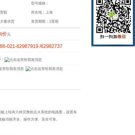
型号规格：
育联
所在地：上海
大量供货
发货期限：1星期
询价
元
86-021-62987919 /62982737
系：
板上绘有六种完整的点火系统的电路图，设置有
教板功能齐全、操作方便、安全可靠。