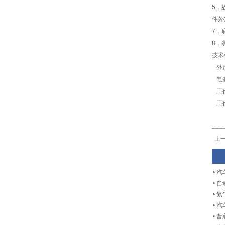
5．
件外
7．
8．
技术
外形
电源
工作
工作
上
•
汽
•
自
•
氙
•
汽
•
普