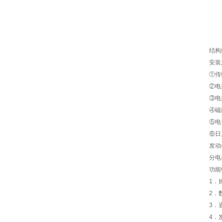
结构
安装
①传
②电
③电
④磁
⑤电
⑥日
发动
分电
功能
1．
2．
3．
4．