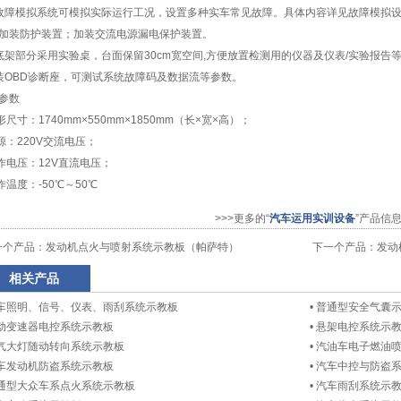
故障模拟系统可模拟实际运行工况，设置多种实车常见故障。具体内容详见故障模拟设
加装防护装置；加装交流电源漏电保护装置。
底架部分采用实验桌，台面保留30cm宽空间,方便放置检测用的仪器及仪表/实验报
装OBD诊断座，可测试系统故障码及数据流等参数。
参数
尺寸：1740mm×550mm×1850mm（长×宽×高）；
：220V交流电压；
电压：12V直流电压；
温度：-50℃～50℃
>>>更多的“
汽车运用实训设备
”产品信
一个产品：
发动机点火与喷射系统示教板（帕萨特）
下一个产品：
发动
相关产品
车照明、信号、仪表、雨刮系统示教板
•
普通型安全气囊
动变速器电控系统示教板
•
悬架电控系统示
气大灯随动转向系统示教板
•
汽油车电子燃油喷
车发动机防盗系统示教板
•
汽车中控与防盗
通型大众车系点火系统示教板
•
汽车雨刮系统示