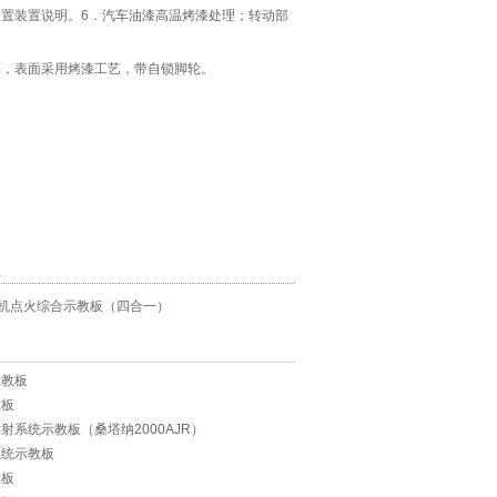
置装置说明。6．汽车油漆高温烤漆处理；转动部
告等，表面采用烤漆工艺，带自锁脚轮。
息
机点火综合示教板（四合一）
示教板
教板
射系统示教板（桑塔纳2000AJR）
系统示教板
教板