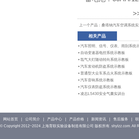
>
上一个产品：
桑塔纳汽车空调系统实
相关产品
•
汽车照明、信号、仪表、雨刮系统
•
自动变速器电控系统示教板
•
氙气大灯随动转向系统示教板
•
汽车发动机防盗系统示教板
•
普通型大众车系点火系统示教板
•
汽车音响系统示教板
•
汽车仪表防盗系统示教板
•
凌志LS430安全气囊实训台
网站首页
|
公司简介
|
产品中心
|
产品价格
|
新闻资讯
|
售后服务
|
联
© Copyright 2012~2024 上海育联实验设备制造有限公司 版权所有. shylzz.com. All Rig