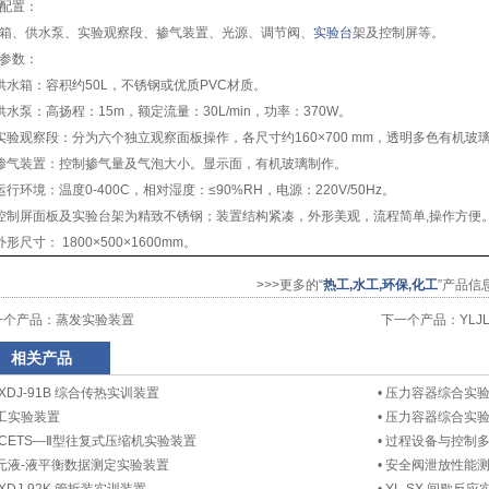
配置：
箱、供水泵、实验观察段、掺气装置、光源、调节阀、
实验台
架及控制屏等。
参数：
供水箱：容积约50L，不锈钢或优质PVC材质。
供水泵：高扬程：15m，额定流量：30L/min，功率：370W。
实验观察段：分为六个独立观察面板操作，各尺寸约160×700 mm，透明多色有机玻
掺气装置：控制掺气量及气泡大小。显示面，有机玻璃制作。
运行环境：温度0-400C，相对湿度：≤90%RH，电源：220V/50Hz。
控制屏面板及实验台架为精致不锈钢；装置结构紧凑，外形美观，流程简单,操作方便
外形尺寸： 1800×500×1600mm。
>>>更多的“
热工,水工,环保,化工
”产品信
一个产品：
蒸发实验装置
下一个产品：
YLJ
相关产品
LXDJ-91B 综合传热实训装置
•
压力容器综合实
工实验装置
•
压力容器综合实
LCETS—Ⅱ型往复式压缩机实验装置
•
过程设备与控制
元液-液平衡数据测定实验装置
•
安全阀泄放性能