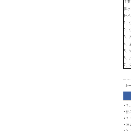
主要
供水
技术
1、
2、
3、
4、
5、
6、
7、
上
•
Y
•
热
•
Y
•
三